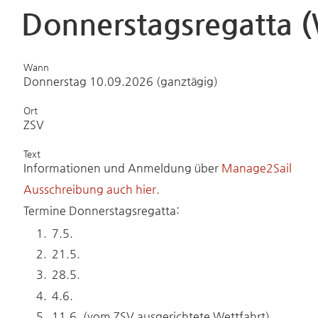
Donnerstagsregatta (
Wann
Donnerstag 10.09.2026 (ganztägig)
Ort
ZSV
Text
Informationen und Anmeldung über
Manage2Sail
Ausschreibung auch hier.
Termine Donnerstagsregatta:
7.5.
21.5.
28.5.
4.6.
11.6. (vom ZSV ausgerichtete Wettfahrt)