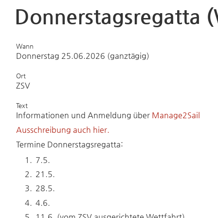
Donnerstagsregatta (
Wann
Donnerstag 25.06.2026 (ganztägig)
Ort
ZSV
Text
Informationen und Anmeldung über
Manage2Sail
Ausschreibung auch hier.
Termine Donnerstagsregatta:
7.5.
21.5.
28.5.
4.6.
11.6. (vom ZSV ausgerichtete Wettfahrt)