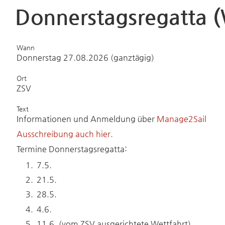
Donnerstagsregatta (
Wann
Donnerstag 27.08.2026 (ganztägig)
Ort
ZSV
Text
Informationen und Anmeldung über
Manage2Sail
Ausschreibung auch hier.
Termine Donnerstagsregatta:
7.5.
21.5.
28.5.
4.6.
11.6. (vom ZSV ausgerichtete Wettfahrt)