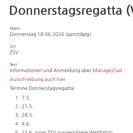
Donnerstagsregatta (
Wann
Donnerstag 18.06.2026 (ganztägig)
Ort
ZSV
Text
Informationen und Anmeldung über
Manage2Sail
Ausschreibung auch hier.
Termine Donnerstagsregatta:
7.5.
21.5.
28.5.
4.6.
11.6. (vom ZSV ausgerichtete Wettfahrt)