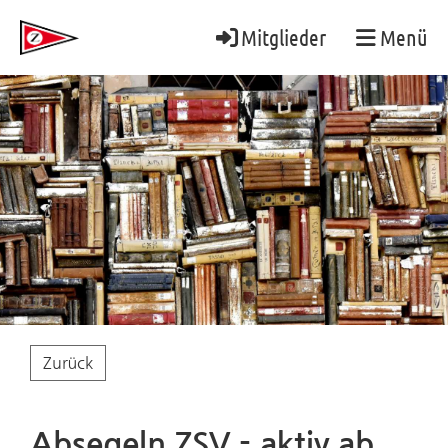
Mitglieder
Menü
Zurück
Absegeln ZSV - aktiv ab